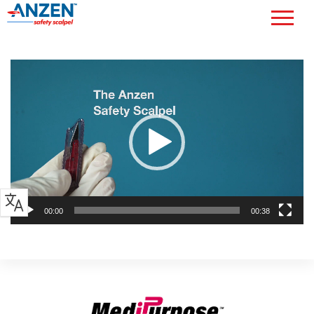
Reproductor
de
vídeo
00:00
00:38