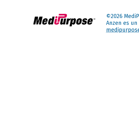
©2026 MediP
Anzen es un 
medipurpos